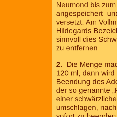
Neumond bis zum V
angespeichert und 
versetzt. Am Vollm
Hildegards Bezeic
sinnvoll dies Sch
zu entfernen
2
.
Die Menge mac
120 ml, dann wird 
Beendung des Ader
der so genannte „F
einer schwärzliche
umschlagen, nach E
sofort zu beenden