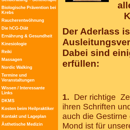
al
Biologische Prävention bei
Krebs
K
Raucherentwöhnung
Die hCG-Diät
Der Aderlass is
Ernährung & Gesundheit
Ausleitungsver
Kinesiologie
Dabei sind eini
Reiki
Massagen
erfüllen:
Nordic Walking
Termine und
Veranstaltungen
Wissen / Interessante
Links
1
.
Der richtige Ze
DKMS
ihren Schriften u
Kosten beim Heilpraktiker
auch die Gestirne 
Kontakt und Lageplan
Mond ist für unser
Ästhetische Medizin