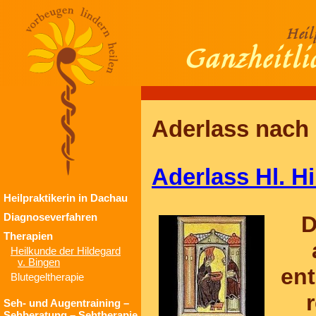
Heil
Ganzheitli
Aderlass nach 
Aderlass Hl. H
Heilpraktikerin in Dachau
Diagnoseverfahren
D
Therapien
Heilkunde der Hildegard
v. Bingen
ent
Blutegeltherapie
Seh- und Augentraining –
Sehberatung – Sehtherapie